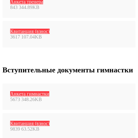
Анкета тренера
843
344.89KB
Квитанция (взнос)
3617
107.04KB
Вступительные документы гимнастки
Анкета гимнастки
5673
348.26KB
Квитанция (взнос)
9839
63.52KB