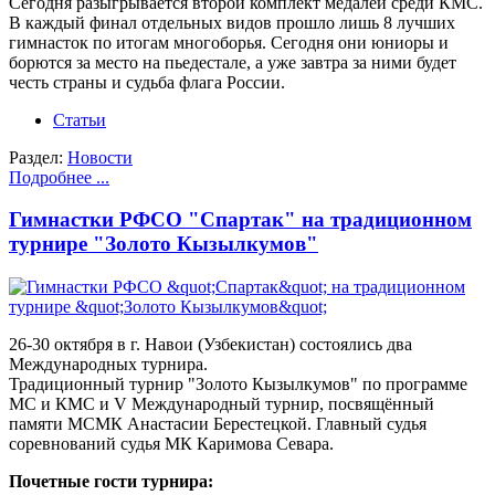
Сегодня разыгрывается второй комплект медалей среди КМС.
В каждый финал отдельных видов прошло лишь 8 лучших
гимнасток по итогам многоборья. Сегодня они юниоры и
борются за место на пьедестале, а уже завтра за ними будет
честь страны и судьба флага России.
Статьи
Раздел:
Новости
Подробнее ...
Гимнастки РФСО "Спартак" на традиционном
турнире "Золото Кызылкумов"
26-30 октября в г. Навои (Узбекистан) состоялись два
Международных турнира.
Традиционный турнир "Золото Кызылкумов" по программе
МС и КМС и V Международный турнир, посвящённый
памяти МСМК Анастасии Берестецкой. Главный судья
соревнований судья МК Каримова Севара.
Почетные гости турнира: