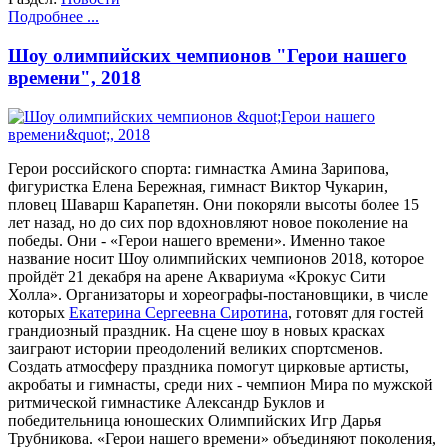
Подробнее ...
Шоу олимпийских чемпионов "Герои нашего
времени", 2018
Герои российского спорта: гимнастка Амина Зарипова,
фигуристка Елена Бережная, гимнаст Виктор Чукарин,
пловец Шаварш Карапетян. Они покоряли высоты более 15
лет назад, но до сих пор вдохновляют новое поколение на
победы. Они - «Герои нашего времени». Именно такое
название носит Шоу олимпийских чемпионов 2018, которое
пройдёт 21 декабря на арене Аквариума «Крокус Сити
Холла». Организаторы и хореографы-постановщики, в числе
которых
Екатерина Сергеевна Сиротина
, готовят для гостей
грандиозный праздник. На сцене шоу в новых красках
заиграют истории преодолений великих спортсменов.
Создать атмосферу праздника помогут цирковые артисты,
акробаты и гимнасты, среди них - чемпион Мира по мужской
ритмической гимнастике Александр Буклов и
победительница юношеских Олимпийских Игр Дарья
Трубникова. «Герои нашего времени» объединяют поколения,